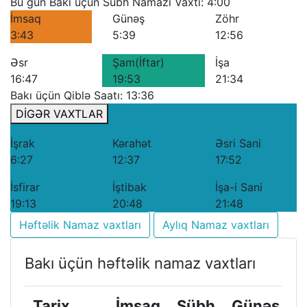
Bu gün Bakı üçün Sübh Namazı Vaxtı: 4:00
İmsaq
Günəş
Zöhr
3:43
5:39
12:56
Əsr
Şam(İftar)
İşa
16:47
19:53
21:34
Bakı üçün Qiblə Saatı: 13:36
DİGƏR VAXTLAR
İşrak
Kərahət
Əsri Sani
6:27
12:37
17:52
İsfirar
İştibak
İşa-i Sani
19:13
20:48
21:48
Həftəlik Namaz vaxtları
Aylıq Namaz vaxtları
Bakı üçün həftəlik namaz vaxtları
Tarix
İmsaq
Sübh
Günəş
Z